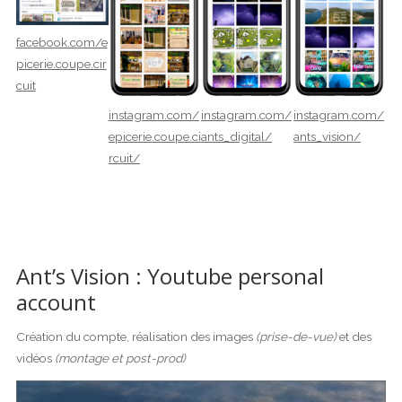
facebook.com/e
picerie.coupe.cir
cuit
instagram.com/
instagram.com/
instagram.com/
epicerie.coupe.ci
ants_digital/
ants_vision/
rcuit/
Ant’s Vision : Youtube personal
account
Création du compte, réalisation des images
(prise-de-vue)
et des
vidéos
(montage et post-prod)