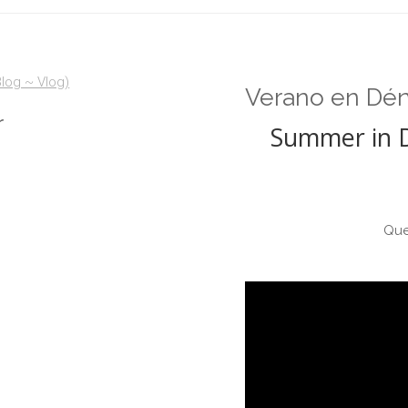
Blog ~ Vlog)
Verano en Dén
r
Summer in D
Que