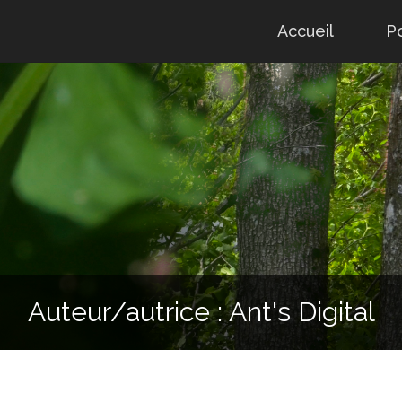
Skip
Accueil
Po
to
content
Auteur/autrice :
Ant's Digital